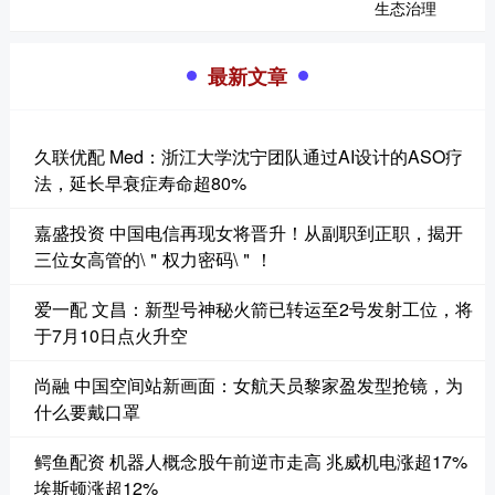
最新文章
久联优配 Med：浙江大学沈宁团队通过AI设计的ASO疗
法，延长早衰症寿命超80%
嘉盛投资 中国电信再现女将晋升！从副职到正职，揭开
三位女高管的\＂权力密码\＂！
爱一配 文昌：新型号神秘火箭已转运至2号发射工位，将
于7月10日点火升空
尚融 中国空间站新画面：女航天员黎家盈发型抢镜，为
什么要戴口罩
鳄鱼配资 机器人概念股午前逆市走高 兆威机电涨超17%
埃斯顿涨超12%