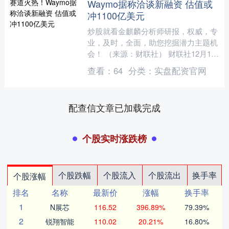
Waymo据称洽谈新融资 估值或
冲1100亿美元
炒股就看金麒麟分析师研报，权威，专
业，及时，全面，助您挖掘潜力主题机
会！ （来源：财联社） 财联社12月17
日讯（编辑 卞纯）据市场消息，全球
查看：
64
分类：
实盘配资官网
Robotaxi（....
配查信文章已加载完成
个股实时涨跌榜
个股跌幅
个股流入
个股流出
换手率
个股涨幅
排名
名称
最新价
涨幅
换手率
1
N展芯
116.52
396.89%
79.39%
2
锐翔智能
110.02
20.21%
16.80%