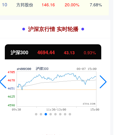
10
方邦股份
146.16
20.00%
7.68%
沪深京行情 实时轮播
北证50
1134.24
创业
11.37
1.01%