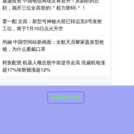
嘉盛投资 中国电信再现女将晋升！从副职到正
职，揭开三位女高管的\＂权力密码\＂！
爱一配 文昌：新型号神秘火箭已转运至2号发射
工位，将于7月10日点火升空
尚融 中国空间站新画面：女航天员黎家盈发型抢
镜，为什么要戴口罩
鳄鱼配资 机器人概念股午前逆市走高 兆威机电涨
超17%埃斯顿涨超12%
炒股杠杆平台