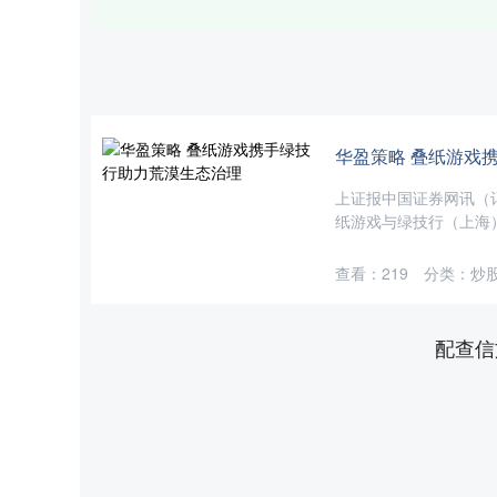
华盈策略 叠纸游戏
上证报中国证券网讯（
纸游戏与绿技行（上海）
查看：
219
分类：
炒
配查信